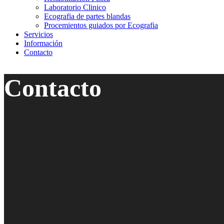
Laboratorio Clinico
Ecografia de partes blandas
Procemientos guiados por Ecografia
Servicios
Información
Contacto
Contacto