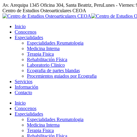
Skip
Av. Arequipa 1345 Oficina 304, Santa Beatriz, Peru
Lunes - Viernes: 
to
Facebook
Linkedin
YouTube
Centro de Estudios Osteoarticulares CEOA
content
page
page
page
opens
opens
opens
Inicio
in
in
in
Conocenos
new
new
new
Especialidades
window
window
window
Especialidades Reumatologia
Medicina Interna
Terapia Fisica
Rehabilitación Física
Laboratorio Clinico
Ecografia de partes blandas
Procemientos guiados por Ecografia
Servicios
Información
Contacto
Inicio
Conocenos
Especialidades
Especialidades Reumatologia
Medicina Interna
Terapia Fisica
Rehabilitación Física