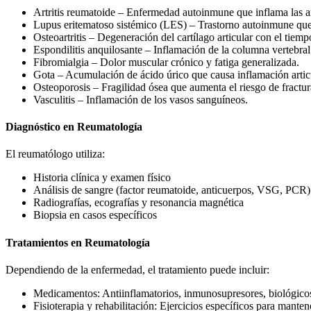
Artritis reumatoide – Enfermedad autoinmune que inflama las ar
Lupus eritematoso sistémico (LES) – Trastorno autoinmune que 
Osteoartritis – Degeneración del cartílago articular con el tiemp
Espondilitis anquilosante – Inflamación de la columna vertebral 
Fibromialgia – Dolor muscular crónico y fatiga generalizada.
Gota – Acumulación de ácido úrico que causa inflamación artic
Osteoporosis – Fragilidad ósea que aumenta el riesgo de fractur
Vasculitis – Inflamación de los vasos sanguíneos.
Diagnóstico en Reumatología
El reumatólogo utiliza:
Historia clínica y examen físico
Análisis de sangre (factor reumatoide, anticuerpos, VSG, PCR)
Radiografías, ecografías y resonancia magnética
Biopsia en casos específicos
Tratamientos en Reumatología
Dependiendo de la enfermedad, el tratamiento puede incluir:
Medicamentos: Antiinflamatorios, inmunosupresores, biológico
Fisioterapia y rehabilitación: Ejercicios específicos para mante