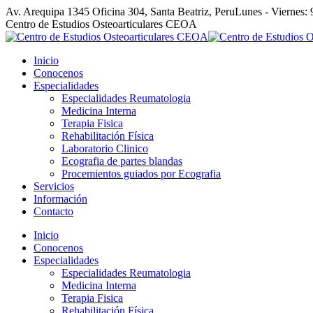
Skip
Av. Arequipa 1345 Oficina 304, Santa Beatriz, Peru
Lunes - Viernes: 
to
Facebook
Linkedin
YouTube
Centro de Estudios Osteoarticulares CEOA
content
page
page
page
opens
opens
opens
Inicio
in
in
in
Conocenos
new
new
new
Especialidades
window
window
window
Especialidades Reumatologia
Medicina Interna
Terapia Fisica
Rehabilitación Física
Laboratorio Clinico
Ecografia de partes blandas
Procemientos guiados por Ecografia
Servicios
Información
Contacto
Inicio
Conocenos
Especialidades
Especialidades Reumatologia
Medicina Interna
Terapia Fisica
Rehabilitación Física