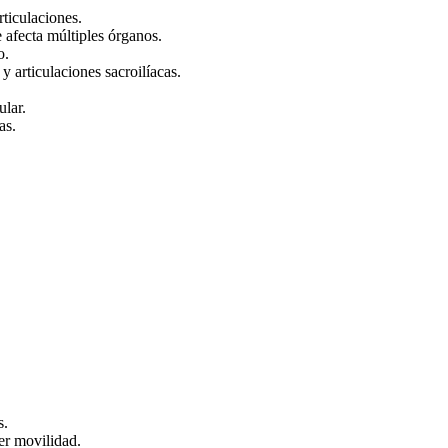
ticulaciones.
afecta múltiples órganos.
o.
y articulaciones sacroilíacas.
ular.
as.
s.
ner movilidad.