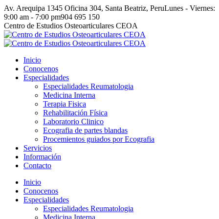
Skip
Av. Arequipa 1345 Oficina 304, Santa Beatriz, Peru
Lunes - Viernes:
to
9:00 am - 7:00 pm
904 695 150
content
Facebook
Linkedin
YouTube
Centro de Estudios Osteoarticulares CEOA
page
page
page
opens
opens
opens
in
in
in
Inicio
new
new
new
Conocenos
window
window
window
Especialidades
Especialidades Reumatologia
Medicina Interna
Terapia Fisica
Rehabilitación Física
Laboratorio Clinico
Ecografia de partes blandas
Procemientos guiados por Ecografia
Servicios
Información
Contacto
Inicio
Conocenos
Especialidades
Especialidades Reumatologia
Medicina Interna