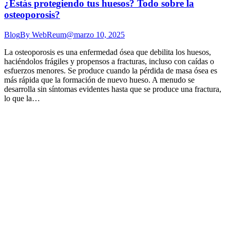
¿Estás protegiendo tus huesos? Todo sobre la
osteoporosis?
Blog
By
WebReum@
marzo 10, 2025
La osteoporosis es una enfermedad ósea que debilita los huesos,
haciéndolos frágiles y propensos a fracturas, incluso con caídas o
esfuerzos menores. Se produce cuando la pérdida de masa ósea es
más rápida que la formación de nuevo hueso. A menudo se
desarrolla sin síntomas evidentes hasta que se produce una fractura,
lo que la…