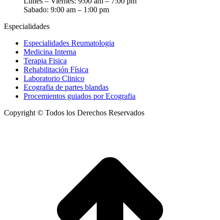
Lunes – Viernes: 9:00 am – 7:00 pm
Sabado: 9:00 am – 1:00 pm
Especialidades
Especialidades Reumatologia
Medicina Interna
Terapia Fisica
Rehabilitación Física
Laboratorio Clinico
Ecografia de partes blandas
Procemientos guiados por Ecografia
Copyright © Todos los Derechos Reservados
t
T