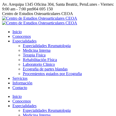
Skip
Av. Arequipa 1345 Oficina 304, Santa Beatriz, Peru
Lunes - Viernes:
to
9:00 am - 7:00 pm
904 695 150
content
Facebook
Linkedin
YouTube
Centro de Estudios Osteoarticulares CEOA
page
page
page
opens
opens
opens
in
in
in
Inicio
new
new
new
Conocenos
window
window
window
Especialidades
Especialidades Reumatologia
Medicina Interna
Terapia Fisica
Rehabilitación Física
Laboratorio Clinico
Ecografia de partes blandas
Procemientos guiados por Ecografia
Servicios
Información
Contacto
Inicio
Conocenos
Especialidades
Especialidades Reumatologia
Medicina Interna