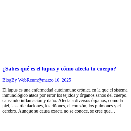
¿Sabes qué es el lupus y cómo afecta tu cuerpo?
Blog
By
WebReum@
marzo 10, 2025
El lupus es una enfermedad autoinmune crónica en la que el sistema
inmunológico ataca por error los tejidos y órganos sanos del cuerpo,
causando inflamación y daño. Afecta a diversos órganos, como la
piel, las articulaciones, los riñones, el corazón, los pulmones y el
cerebro. Aunque su causa exacta no se conoce, se cree que…